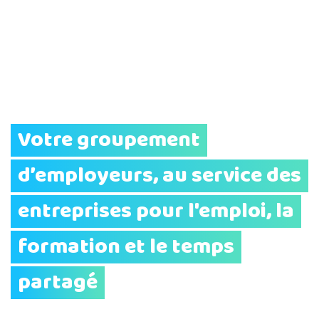
Votre groupement
d’employeurs, au service des
entreprises pour l'emploi, la
formation et le temps
partagé