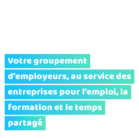
Votre groupement
d’employeurs, au service des
entreprises pour l'emploi, la
formation et le temps
partagé