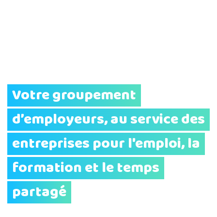
Votre groupement
d’employeurs, au service des
entreprises pour l'emploi, la
formation et le temps
partagé