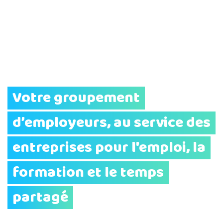
Votre groupement
d’employeurs, au service des
entreprises pour l'emploi, la
formation et le temps
partagé