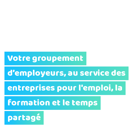
Votre groupement
d’employeurs, au service des
entreprises pour l'emploi, la
formation et le temps
partagé