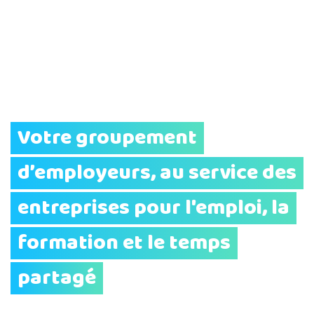
Votre groupement
d’employeurs, au service des
entreprises pour l'emploi, la
formation et le temps
partagé