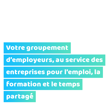
Votre groupement
d’employeurs, au service des
entreprises pour l'emploi, la
formation et le temps
partagé