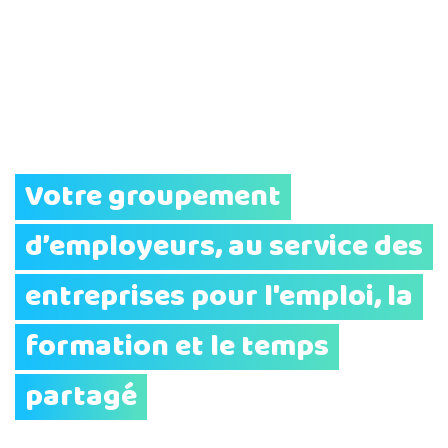
Votre groupement
d’employeurs, au service des
entreprises pour l'emploi, la
formation et le temps
partagé