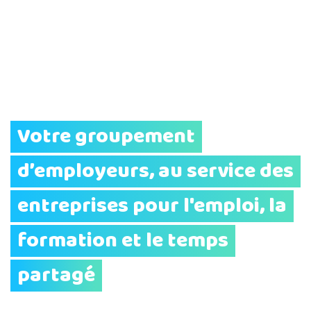
Votre groupement
d’employeurs, au service des
entreprises pour l'emploi, la
formation et le temps
partagé