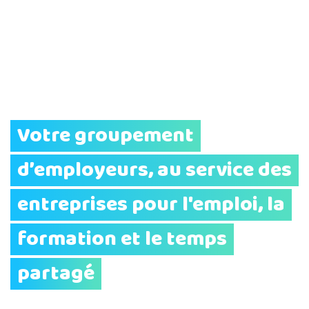
Votre groupement
d’employeurs, au service des
entreprises pour l'emploi, la
formation et le temps
partagé