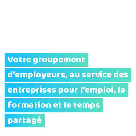
Votre groupement
d’employeurs, au service des
entreprises pour l'emploi, la
formation et le temps
partagé