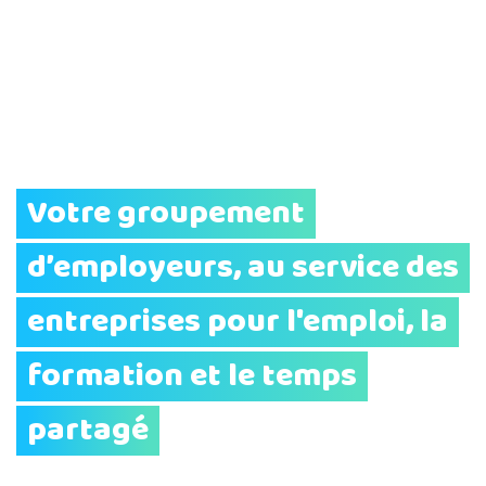
Votre groupement
d’employeurs, au service des
entreprises pour l'emploi, la
formation et le temps
partagé