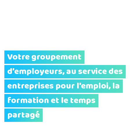
Votre groupement
d’employeurs, au service des
entreprises pour l'emploi, la
formation et le temps
partagé