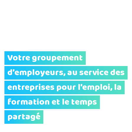
Votre groupement
d’employeurs, au service des
entreprises pour l'emploi, la
formation et le temps
partagé