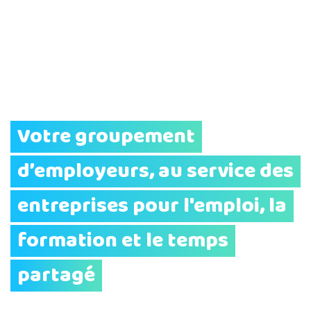
Votre groupement
d’employeurs, au service des
entreprises pour l'emploi, la
formation et le temps
partagé