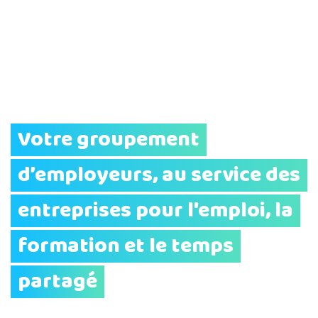
Votre groupement
d’employeurs, au service des
entreprises pour l'emploi, la
formation et le temps
partagé