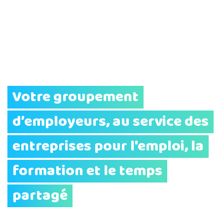
Votre groupement
d’employeurs, au service des
entreprises pour l'emploi, la
formation et le temps
partagé