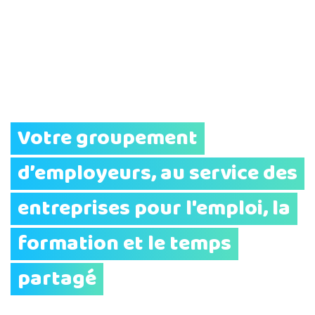
Votre groupement
d’employeurs, au service des
entreprises pour l'emploi, la
formation et le temps
partagé