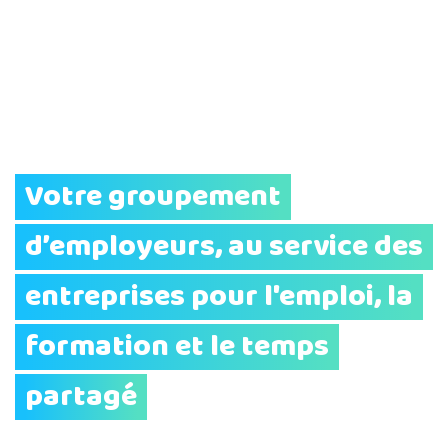
Votre groupement
d’employeurs, au service des
entreprises pour l'emploi, la
formation et le temps
partagé