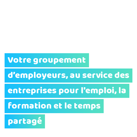
Votre groupement
d’employeurs, au service des
entreprises pour l'emploi, la
formation et le temps
partagé