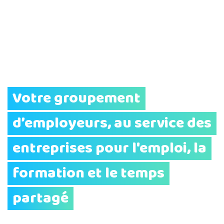
Votre groupement
d’employeurs, au service des
entreprises pour l'emploi, la
formation et le temps
partagé