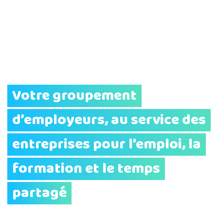
Votre groupement
d’employeurs, au service des
entreprises pour l'emploi, la
formation et le temps
partagé